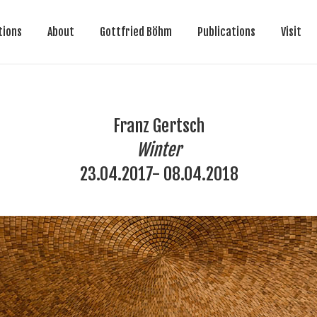
itions
About
Gottfried Böhm
Publications
Visit
tions
About
Gottfried Böhm
Publications
Visit
Franz Gertsch
Winter
23.04.2017- 08.04.2018