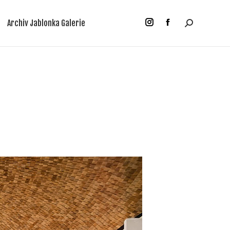
Archiv Jablonka Galerie
Suchen:
Instagram
Facebook
Archiv Jablonka Galerie
Suchen:
Instagram
Facebook
Seite
Seite
Seite
Seite
wird
wird
wird
wird
in
in
in
in
einem
einem
einem
einem
neuen
neuen
neuen
neuen
Fenster
Fenster
Fenster
Fenster
geöffnet
geöffnet
geöffnet
geöffnet